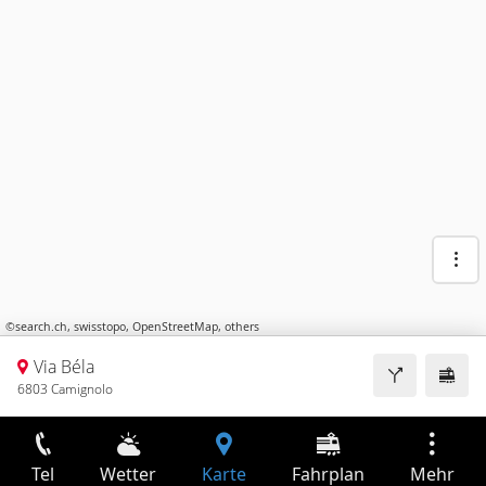
©
search.ch
,
swisstopo
,
OpenStreetMap
,
others
Via Béla
6803 Camignolo
Tel
Wetter
Karte
Fahrplan
Mehr