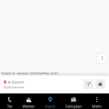
©
search.ch
,
swisstopo
,
OpenStreetMap
,
others
Ai Ronchi
6528 Camorino
Tel
Wetter
Karte
Fahrplan
Mehr