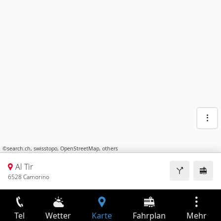
©
search.ch
,
swisstopo
,
OpenStreetMap
,
others
Al Tir
6528 Camorino
Tel
Wetter
Karte
Fahrplan
Mehr