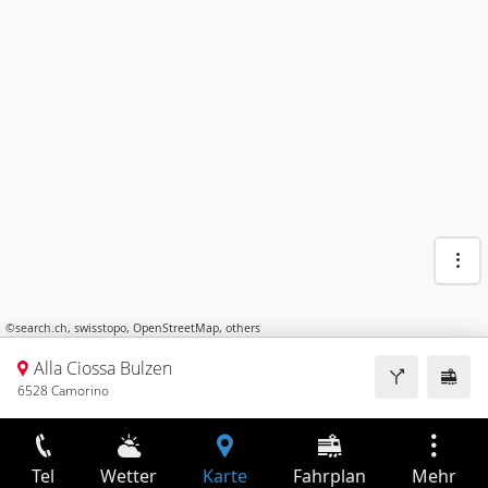
©
search.ch
,
swisstopo
,
OpenStreetMap
,
others
Alla Ciossa Bulzen
6528 Camorino
Tel
Wetter
Karte
Fahrplan
Mehr