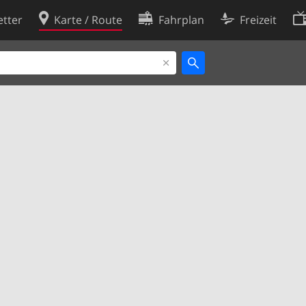
tter
Karte / Route
Fahrplan
Freizeit
Cookie-Richtlinie
ingungen
Cookie-Einstellungen
rklärung
Entwickler