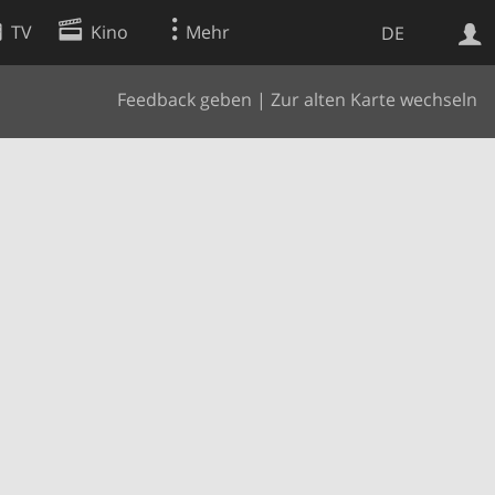
TV
Kino
Mehr
DE
Feedback geben
|
Zur alten Karte wechseln
Websuche
Apps