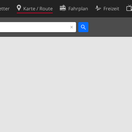
tter
Karte / Route
Fahrplan
Freizeit
Cookie-Richtlinie
ingungen
Cookie-Einstellungen
rklärung
Entwickler