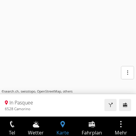
©
search.ch
,
swisstopo
,
OpenStreetMap
,
others
In Pasquee
6528 Camorino
Tel
Wetter
Karte
Fahrplan
Mehr