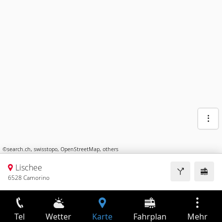
©
search.ch
,
swisstopo
,
OpenStreetMap
,
others
Lischee
6528 Camorino
Tel
Wetter
Karte
Fahrplan
Mehr