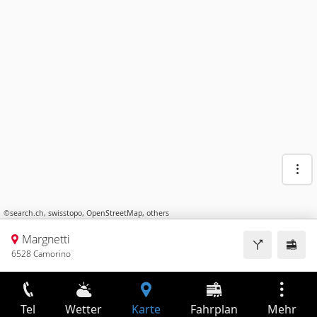
©
search.ch
,
swisstopo
,
OpenStreetMap
,
others
Margnetti
6528 Camorino
Tel
Wetter
Karte
Fahrplan
Mehr