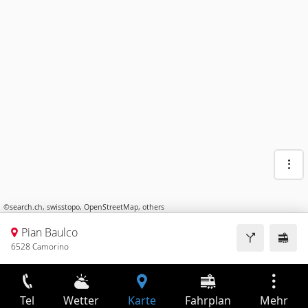
©
search.ch
,
swisstopo
,
OpenStreetMap
,
others
Pian Baulco
6528 Camorino
Tel
Wetter
Karte
Fahrplan
Mehr