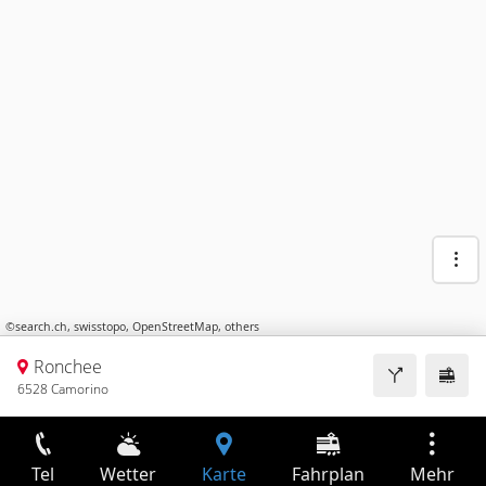
©
search.ch
,
swisstopo
,
OpenStreetMap
,
others
Ronchee
6528 Camorino
Tel
Wetter
Karte
Fahrplan
Mehr