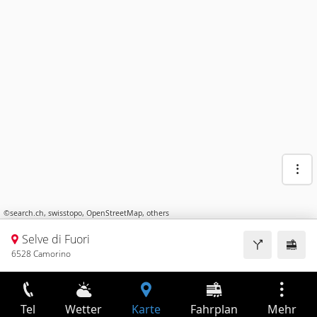
©
search.ch
,
swisstopo
,
OpenStreetMap
,
others
Selve di Fuori
6528 Camorino
Tel
Wetter
Karte
Fahrplan
Mehr