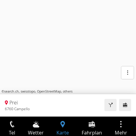
©
search.ch
,
swisstopo
,
OpenStreetMap
,
others
Prei
6760 Campello
Tel
Wetter
Karte
Fahrplan
Mehr