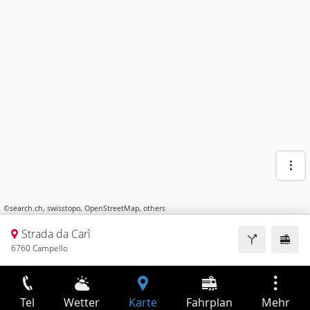
©
search.ch
,
swisstopo
,
OpenStreetMap
,
others
Strada da Carì
6760 Campello
Tel
Wetter
Karte
Fahrplan
Mehr