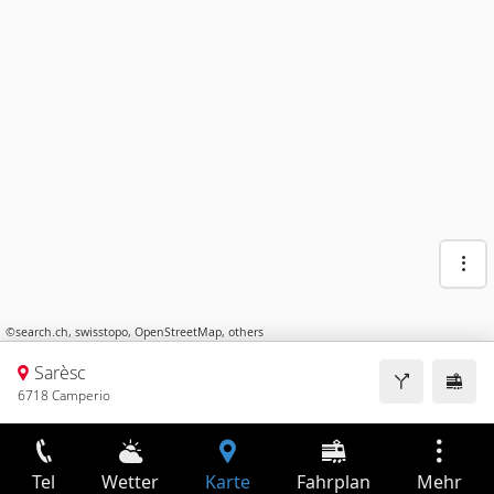
©
search.ch
,
swisstopo
,
OpenStreetMap
,
others
Sarèsc
6718 Camperio
Tel
Wetter
Karte
Fahrplan
Mehr