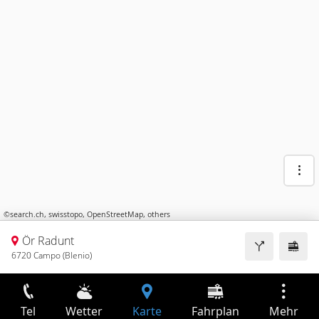
©
search.ch
,
swisstopo
,
OpenStreetMap
,
others
Ör Radunt
6720 Campo (Blenio)
Tel
Wetter
Karte
Fahrplan
Mehr