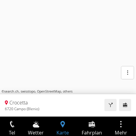
©
search.ch
,
swisstopo
,
OpenStreetMap
,
others
Crocetta
6720 Campo (Blenio)
Tel
Wetter
Karte
Fahrplan
Mehr