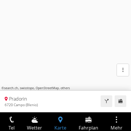
©
search.ch
,
swisstopo
,
OpenStreetMap
,
others
Pradorin
6720 Campo (Blenio)
Tel
Wetter
Karte
Fahrplan
Mehr