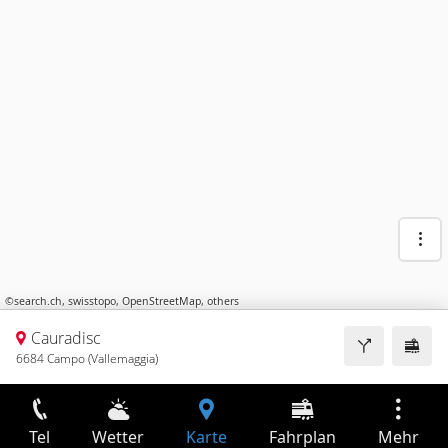
©
search.ch
,
swisstopo
,
OpenStreetMap
,
others
Cauradisc
6684 Campo (Vallemaggia)
Tel
Wetter
Karte
Fahrplan
Mehr