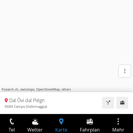
©
search.ch
,
swisstopo
,
OpenStreetMap
,
others
Dal Òvi dal Piégn
6684 Campo (Vallemaggia)
Tel
Wetter
Karte
Fahrplan
Mehr