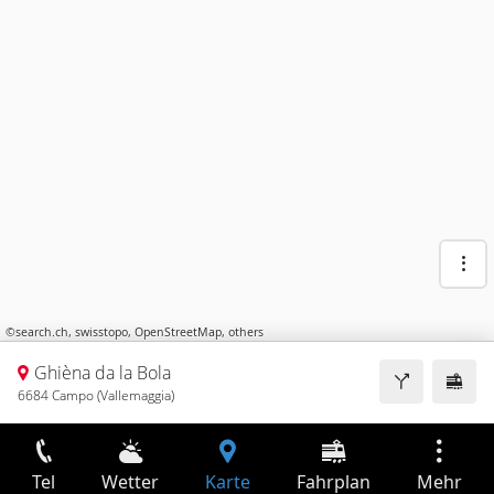
©
search.ch
,
swisstopo
,
OpenStreetMap
,
others
Ghièna da la Bola
6684 Campo (Vallemaggia)
Tel
Wetter
Karte
Fahrplan
Mehr