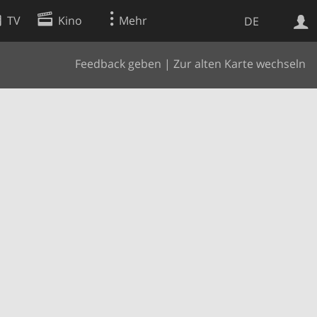
TV
Kino
Mehr
DE
Feedback geben
|
Zur alten Karte wechseln
Websuche
Apps