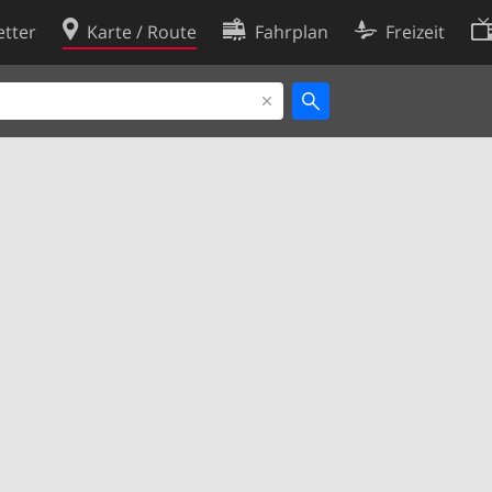
tter
Karte / Route
Fahrplan
Freizeit
Cookie-Richtlinie
ingungen
Cookie-Einstellungen
rklärung
Entwickler