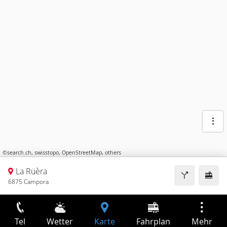
©
search.ch
,
swisstopo
,
OpenStreetMap
,
others
La Rüèra
6875 Campora
Tel
Wetter
Karte
Fahrplan
Mehr