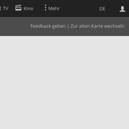
TV
Kino
Mehr
DE
Feedback geben
|
Zur alten Karte wechseln
Websuche
Apps