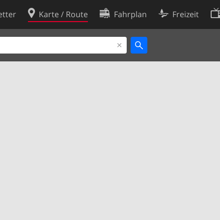
tter
Karte / Route
Fahrplan
Freizeit
Cookie-Richtlinie
ingungen
Cookie-Einstellungen
rklärung
Entwickler