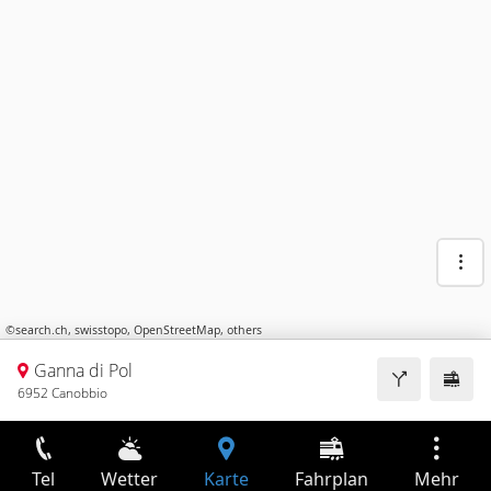
©
search.ch
,
swisstopo
,
OpenStreetMap
,
others
Ganna di Pol
6952 Canobbio
Tel
Wetter
Karte
Fahrplan
Mehr