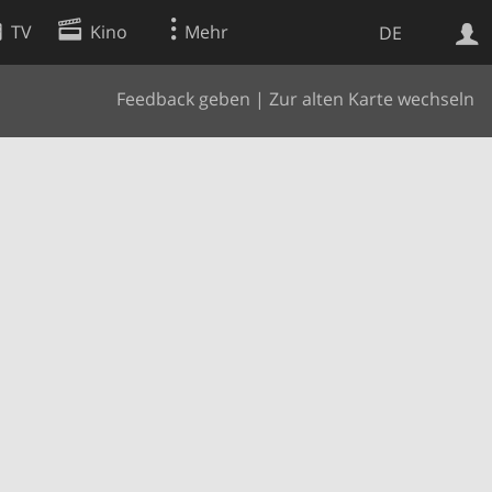
TV
Kino
Mehr
DE
Feedback geben
|
Zur alten Karte wechseln
Websuche
Apps