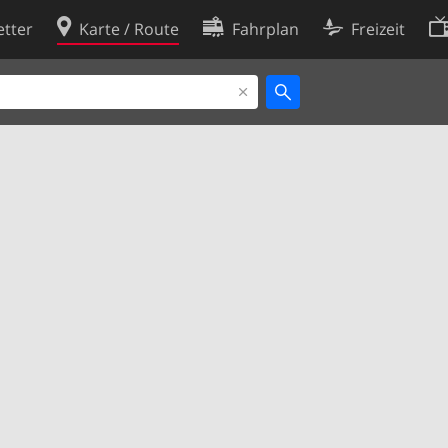
tter
Karte / Route
Fahrplan
Freizeit
Cookie-Richtlinie
ingungen
Cookie-Einstellungen
rklärung
Entwickler