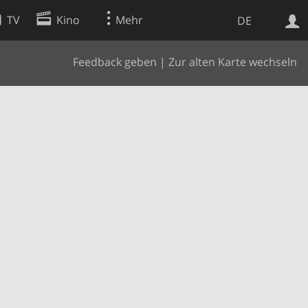
TV
Kino
Mehr
DE
Feedback geben
|
Zur alten Karte wechseln
Websuche
Apps