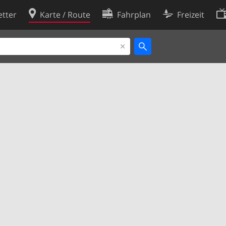
tter
Karte / Route
Fahrplan
Freizeit
Cookie-Richtlinie
ingungen
Cookie-Einstellungen
rklärung
Entwickler