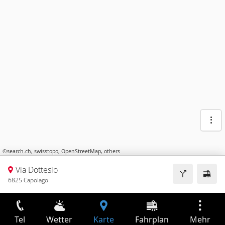
©
search.ch
,
swisstopo
,
OpenStreetMap
,
others
Via Dottesio
6825 Capolago
Tel
Wetter
Karte
Fahrplan
Mehr