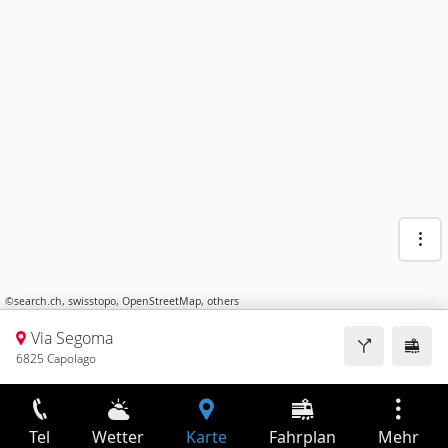
©
search.ch
,
swisstopo
,
OpenStreetMap
,
others
Via Segoma
6825 Capolago
Tel
Wetter
Karte
Fahrplan
Mehr