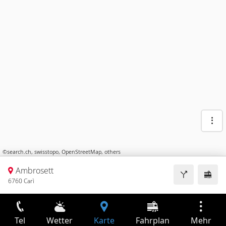
©
search.ch
,
swisstopo
,
OpenStreetMap
,
others
Ambrosett
6760 Carì
Tel
Wetter
Karte
Fahrplan
Mehr