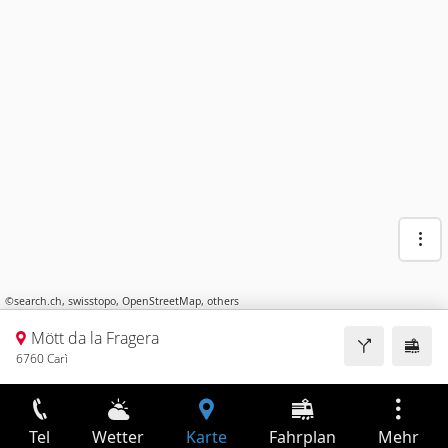
©
search.ch
,
swisstopo
,
OpenStreetMap
,
others
Mött da la Fragera
6760 Carì
Tel
Wetter
Karte
Fahrplan
Mehr