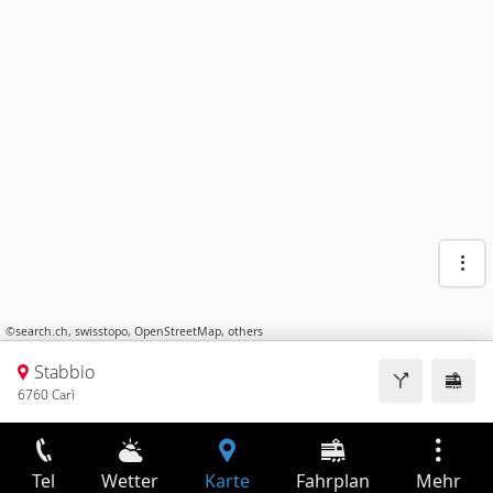
©
search.ch
,
swisstopo
,
OpenStreetMap
,
others
Stabbio
6760 Carì
Tel
Wetter
Karte
Fahrplan
Mehr