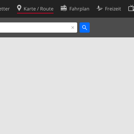
tter
Karte / Route
Fahrplan
Freizeit
Cookie-Richtlinie
ingungen
Cookie-Einstellungen
rklärung
Entwickler