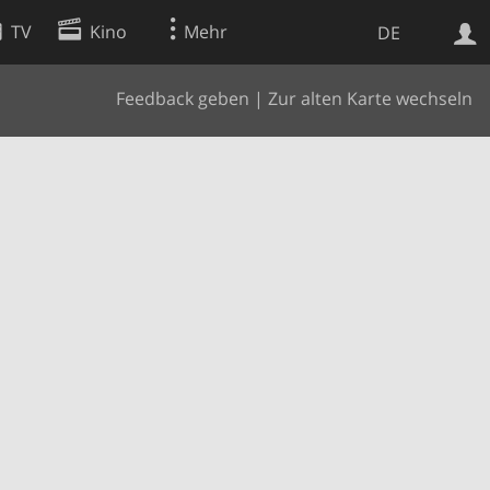
TV
Kino
Mehr
DE
Feedback geben
|
Zur alten Karte wechseln
Websuche
Apps