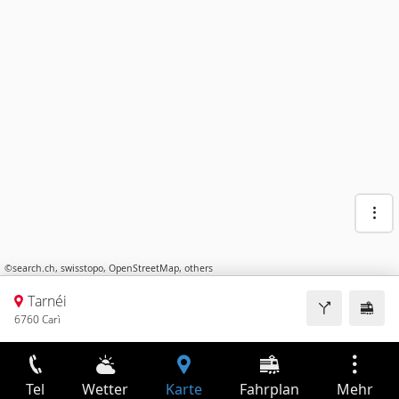
©
search.ch
,
swisstopo
,
OpenStreetMap
,
others
Tarnéi
6760 Carì
Tel
Wetter
Karte
Fahrplan
Mehr