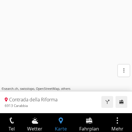
©
search.ch
,
swisstopo
,
OpenStreetMap
,
others
Contrada della Riforma
6913 Carabbia
Tel
Wetter
Karte
Fahrplan
Mehr