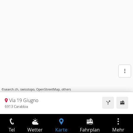
©
search.ch
,
swisstopo
,
OpenStreetMap
,
others
Via 19 Giugno
6913 Carabbia
Tel
Wetter
Karte
Fahrplan
Mehr