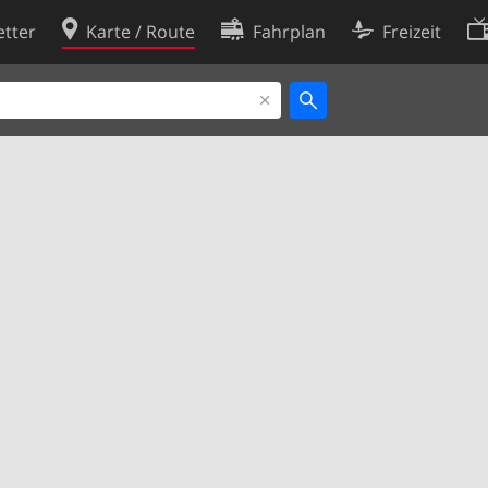
tter
Karte / Route
Fahrplan
Freizeit
Cookie-Richtlinie
ingungen
Cookie-Einstellungen
rklärung
Entwickler