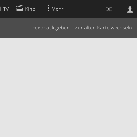
TV
Kino
Mehr
DE
Feedback geben
|
Zur alten Karte wechseln
Websuche
Apps