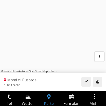
©
search.ch
,
swisstopo
,
OpenStreetMap
,
others
Monti di Ruscada
6584 Carena
Tel
Wetter
Karte
Fahrplan
Mehr