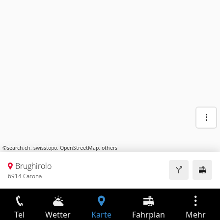
©
search.ch
,
swisstopo
,
OpenStreetMap
,
others
Brughirolo
6914 Carona
Tel
Wetter
Karte
Fahrplan
Mehr