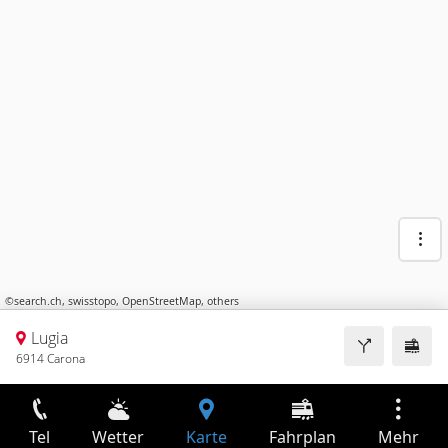
©
search.ch
,
swisstopo
,
OpenStreetMap
,
others
Lugia
6914 Carona
Tel
Wetter
Karte
Fahrplan
Mehr