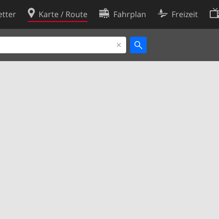
tter
Karte / Route
Fahrplan
Freizeit
Cookie-Richtlinie
ingungen
Cookie-Einstellungen
rklärung
Entwickler