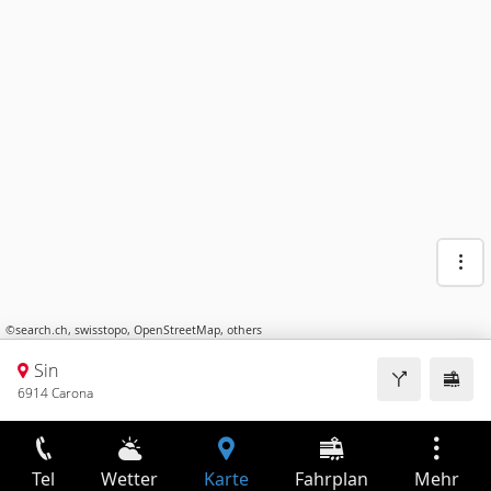
©
search.ch
,
swisstopo
,
OpenStreetMap
,
others
Sin
6914 Carona
Tel
Wetter
Karte
Fahrplan
Mehr