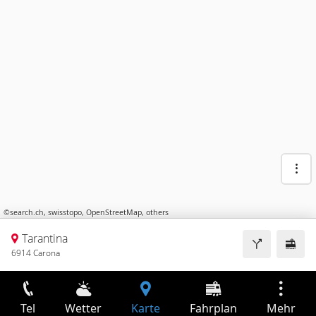
©
search.ch
,
swisstopo
,
OpenStreetMap
,
others
Tarantina
6914 Carona
Tel
Wetter
Karte
Fahrplan
Mehr