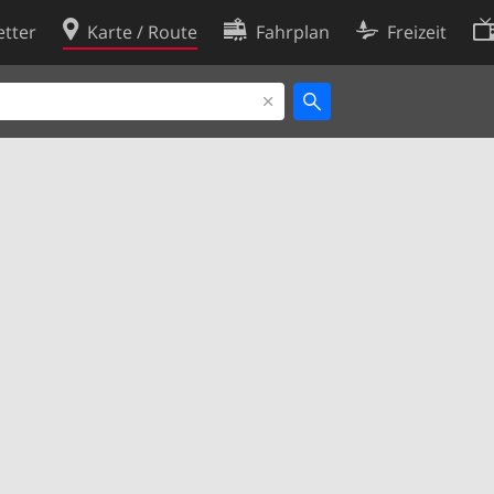
tter
Karte / Route
Fahrplan
Freizeit
Cookie-Richtlinie
ingungen
Cookie-Einstellungen
rklärung
Entwickler