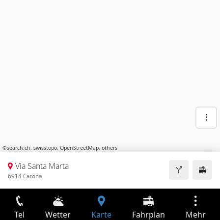
©
search.ch
,
swisstopo
,
OpenStreetMap
,
others
Via Santa Marta
6914 Carona
Tel
Wetter
Karte
Fahrplan
Mehr