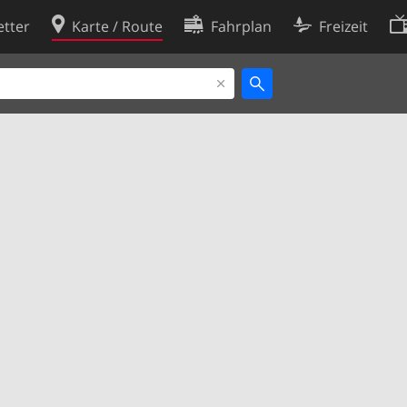
tter
Karte / Route
Fahrplan
Freizeit
Cookie-Richtlinie
ingungen
Cookie-Einstellungen
rklärung
Entwickler