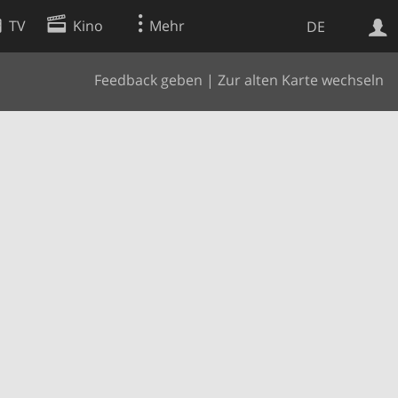
TV
Kino
Mehr
DE
Feedback geben
|
Zur alten Karte wechseln
Websuche
Apps