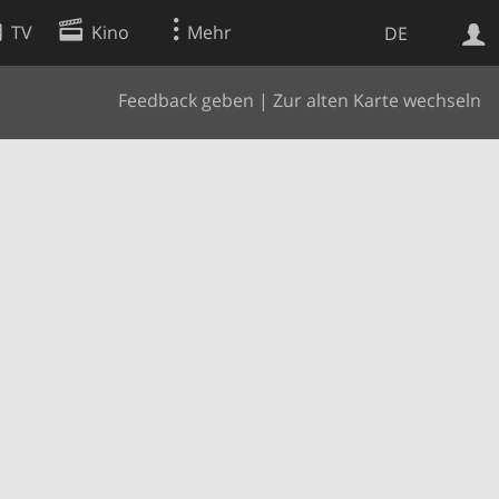
TV
Kino
Mehr
DE
Feedback geben
|
Zur alten Karte wechseln
Websuche
Apps