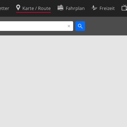
tter
Karte / Route
Fahrplan
Freizeit
Cookie-Richtlinie
ingungen
Cookie-Einstellungen
rklärung
Entwickler