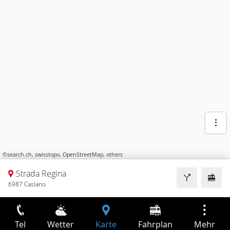
©
search.ch
,
swisstopo
,
OpenStreetMap
,
others
Strada Regina
6987 Caslano
Tel
Wetter
Karte
Fahrplan
Mehr