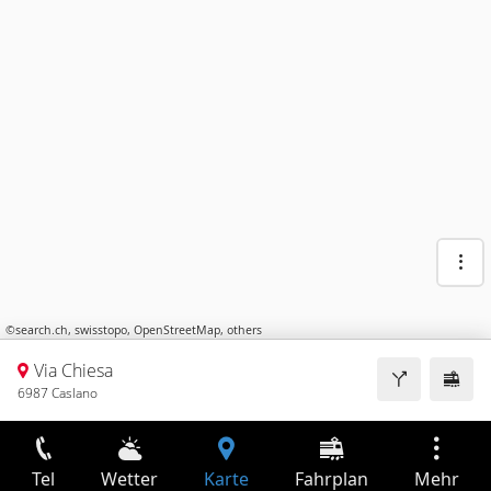
©
search.ch
,
swisstopo
,
OpenStreetMap
,
others
Via Chiesa
6987 Caslano
Tel
Wetter
Karte
Fahrplan
Mehr