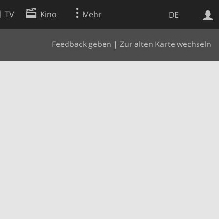
TV
Kino
Mehr
DE
Feedback geben
|
Zur alten Karte wechseln
Websuche
Apps