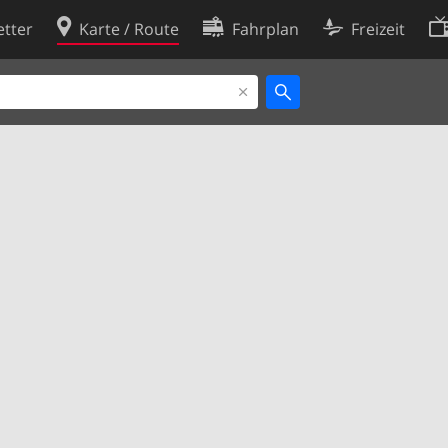
tter
Karte / Route
Fahrplan
Freizeit
Cookie-Richtlinie
ingungen
Cookie-Einstellungen
rklärung
Entwickler